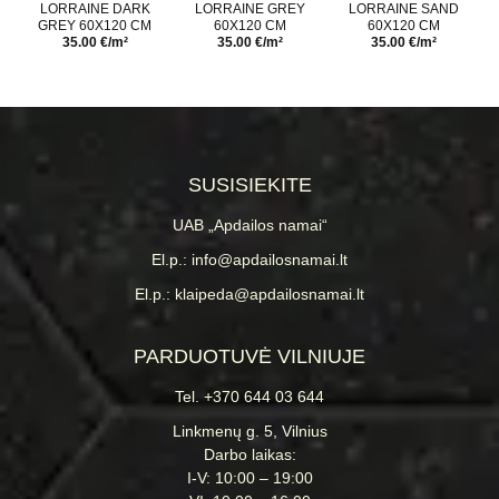
LORRAINE DARK
LORRAINE GREY
LORRAINE SAND
GREY 60X120 CM
60X120 CM
60X120 CM
35.00 €/m²
35.00 €/m²
35.00 €/m²
SUSISIEKITE
UAB „Apdailos namai“
El.p.: info@apdailosnamai.lt
El.p.: klaipeda@apdailosnamai.lt
PARDUOTUVĖ VILNIUJE
Tel. +370 644 03 644
Linkmenų g. 5, Vilnius
Darbo laikas:
I-V: 10:00 – 19:00