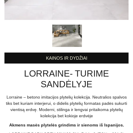
KAINOS IR DYDŽIAI
LORRAINE- TURIME
SANDĖLYJE
Lorraine – betono imitacijos plytelių kolekcija. Neutralios spalvos
tiks bet kuriam interjerui, o didelis plytelių formatas padės sukurti
vientisą erdvę. Moderni, stilinga ir lengvai pritaikoma plytelių
kolekcija bet kokioje erdvėje
Akmens masės plytelės grindims ir sienoms iš Ispanijos.