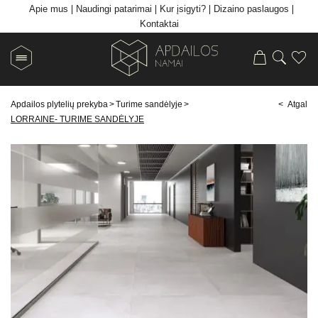
Apie mus
Naudingi patarimai
Kur įsigyti?
Dizaino paslaugos
Kontaktai
Apdailos plytelių prekyba
>
Turime sandėlyje
>
< Atgal
LORRAINE- TURIME SANDĖLYJE