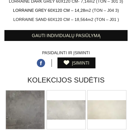
LORRAINE DARK GREY 60X120 CM- 7,14m2 (TON –
301 3)
LORRAINE GREY 60X120 CM –
14,28
m2 (TON –
J04 3
)
LORRAINE SAND 60X120 CM –
18,564
m2 (TON –
J01
)
GAUTI INDIVIDUALŲ PASIŪLYMĄ
PASIDALINTI IR ĮSIMINTI
ĮSIMINTI
KOLEKCIJOS SUDĖTIS