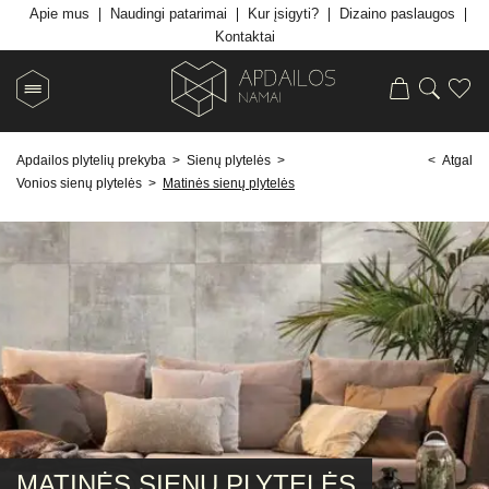
Apie mus
Naudingi patarimai
Kur įsigyti?
Dizaino paslaugos
Kontaktai
Apdailos plytelių prekyba
>
Sienų plytelės
>
< Atgal
Vonios sienų plytelės
>
Matinės sienų plytelės
MATINĖS SIENŲ PLYTELĖS