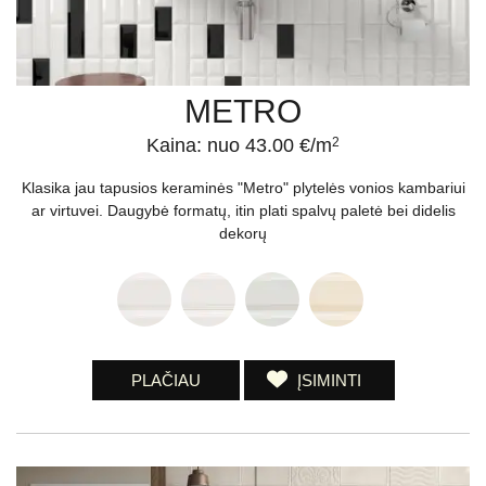
METRO
Kaina: nuo 43.00 €/m
2
Klasika jau tapusios keraminės "Metro" plytelės vonios kambariui
ar virtuvei. Daugybė formatų, itin plati spalvų paletė bei didelis
dekorų
PLAČIAU
ĮSIMINTI