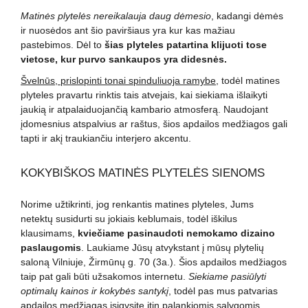
Matinės plytelės nereikalauja daug dėmesio
, kadangi dėmės
ir nuosėdos ant šio paviršiaus yra kur kas mažiau
pastebimos. Dėl to
šias plyteles patartina klijuoti tose
vietose, kur purvo sankaupos yra didesnės.
Švelnūs, prislopinti tonai spinduliuoja ramybe
, todėl matines
plyteles pravartu rinktis tais atvejais, kai siekiama išlaikyti
jaukią ir atpalaiduojančią kambario atmosferą. Naudojant
įdomesnius atspalvius ar raštus, šios apdailos medžiagos gali
tapti ir akį traukiančiu interjero akcentu.
KOKYBIŠKOS MATINĖS PLYTELĖS SIENOMS
Norime užtikrinti, jog renkantis matines plyteles, Jums
netektų susidurti su jokiais keblumais, todėl iškilus
klausimams,
kviečiame pasinaudoti nemokamo dizaino
paslaugomis
. Laukiame Jūsų atvykstant į mūsų plytelių
saloną Vilniuje, Žirmūnų g. 70 (3a.). Šios apdailos medžiagos
taip pat gali būti užsakomos internetu.
Siekiame pasiūlyti
optimalų kainos ir kokybės santykį
, todėl pas mus patvarias
apdailos medžiagas įsigysite itin palankiomis sąlygomis.