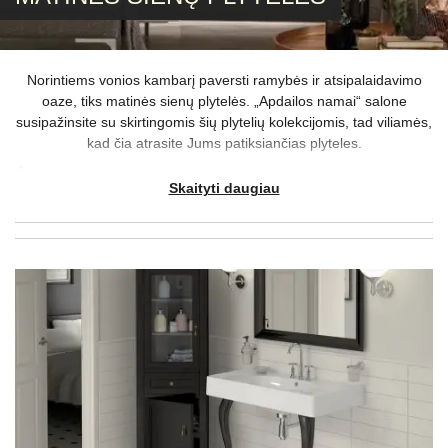
Norintiems vonios kambarį paversti ramybės ir atsipalaidavimo
oaze, tiks matinės sienų plytelės. „Apdailos namai“ salone
susipažinsite su skirtingomis šių plytelių kolekcijomis, tad viliamės,
kad čia atrasite Jums patiksiančias plyteles.
Švelnūs, akiai malonūs atspalviai interjerui prideda jaukumo, todėl
Skaityti daugiau
ši apdailos medžiaga leidžia išplėtoti ramybe alsuojančią aplinką.
Tačiau jei pasirinksite unikalius formatus ar raštus, matinės
plytelės taps interjero puošmena.
Matinės plytelės sienoms vertinamos ne tik dėl dailios išvaizdos,
bet ir dėl praktiškų savybių, kadangi ant jų kur kas sunkiau
pastebimi nešvarumai. Tiek svarstant šių, tiek kitų apdailos
medžiagų pasirinkimą, klausimų kyla ir daugiau – į visus juos
atsakysite lengviau, jei pasinaudosite nemokama dizaino
paslauga.
Kviečiame užsukti į „Apdailos namai“ saloną Vilniuje – čia iš arčiau
apžiūrėsite matinių sienų plytelių kolekcijas.