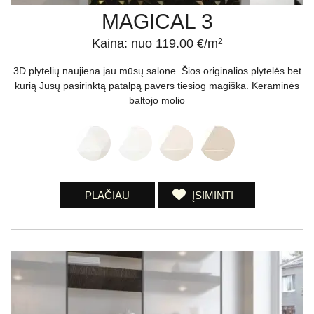
MAGICAL 3
Kaina: nuo 119.00 €/m
2
3D plytelių naujiena jau mūsų salone. Šios originalios plytelės bet
kurią Jūsų pasirinktą patalpą pavers tiesiog magiška. Keraminės
baltojo molio
PLAČIAU
ĮSIMINTI