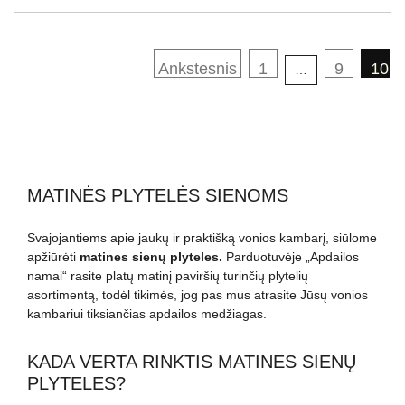
Įrašų
puslapiavimas
Ankstesnis
1
9
10
…
MATINĖS PLYTELĖS SIENOMS
Svajojantiems apie jaukų ir praktišką vonios kambarį, siūlome
apžiūrėti
matines sienų plyteles.
Parduotuvėje „Apdailos
namai“ rasite platų matinį paviršių turinčių plytelių
asortimentą, todėl tikimės, jog pas mus atrasite Jūsų vonios
kambariui tiksiančias apdailos medžiagas.
KADA VERTA RINKTIS MATINES SIENŲ
PLYTELES?