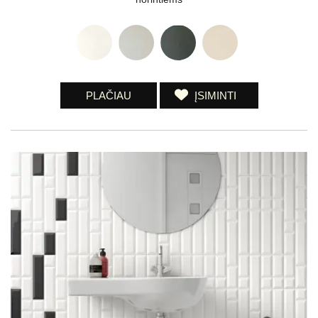
PLAČIAU
ĮSIMINTI