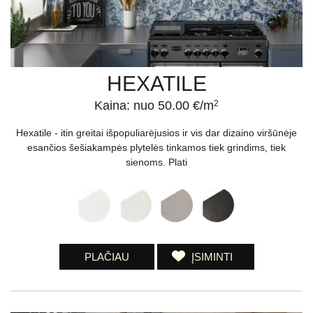
HEXATILE
Kaina: nuo 50.00 €/m
2
Hexatile - itin greitai išpopuliarėjusios ir vis dar dizaino viršūnėje
esančios šešiakampės plytelės tinkamos tiek grindims, tiek
sienoms. Plati
PLAČIAU
ĮSIMINTI