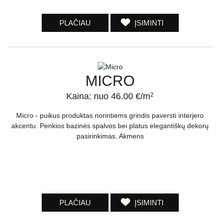
PLAČIAU
ĮSIMINTI
MICRO
Kaina: nuo 46.00 €/m
2
Micro - puikus produktas norintiems grindis paversti interjero
akcentu. Penkios bazinės spalvos bei platus elegantiškų dekorų
pasirinkimas. Akmens
PLAČIAU
ĮSIMINTI