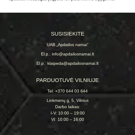
SUSISIEKITE
UAB „Apdailos namai“
El.p.: info@apdailosnamai.lt
El.p.: klaipeda@apdailosnamai.lt
PARDUOTUVĖ VILNIUJE
Tel. +370 644 03 644
Linkmenų g. 5, Vilnius
Darbo laikas:
I-V: 10:00 – 19:00
VI: 10:00 – 16:00