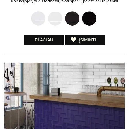
Kolekcijoje yra du formatai, plati spalvų paletė bei reljefiniai
PLAČIAU
ĮSIMINTI