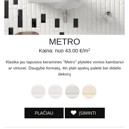
METRO
Kaina: nuo 43.00 €/m
2
Klasika jau tapusios keraminės "Metro" plytelės vonios kambariui
ar virtuvei. Daugybė formatų, itin plati spalvų paletė bei didelis
dekorų
PLAČIAU
ĮSIMINTI