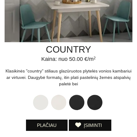
COUNTRY
Kaina: nuo 50.00 €/m
2
Klasikinės "country" stiliaus glazūruotos plytelės vonios kambariui
ar virtuvei. Daugybė formatų, itin plati pastelinių žemės atspalvių
paletė bei
PLAČIAU
ĮSIMINTI