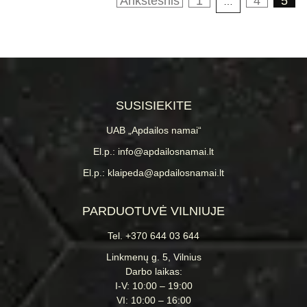
Ankstesnis
1
4
5
…
SUSISIEKITE
UAB „Apdailos namai“
El.p.: info@apdailosnamai.lt
El.p.: klaipeda@apdailosnamai.lt
PARDUOTUVĖ VILNIUJE
Tel. +370 644 03 644
Linkmenų g. 5, Vilnius
Darbo laikas:
I-V: 10:00 – 19:00
VI: 10:00 – 16:00