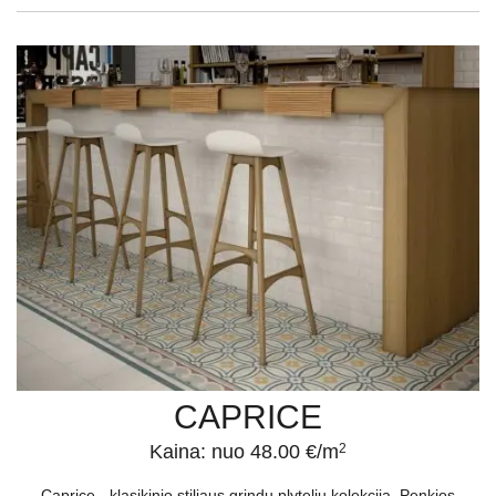
CAPRICE
Kaina: nuo 48.00 €/m
2
Caprice - klasikinio stiliaus grindų plytelių kolekcija. Penkios