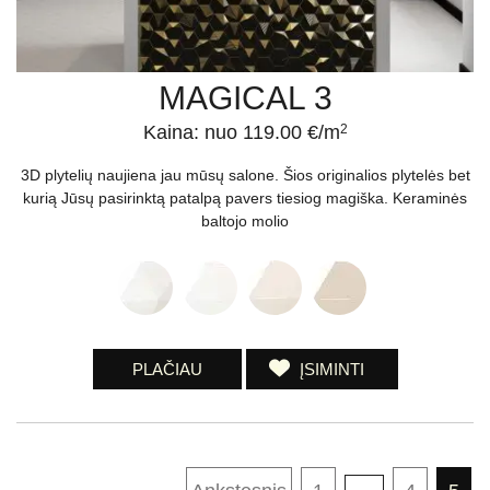
MAGICAL 3
Kaina: nuo 119.00 €/m
2
3D plytelių naujiena jau mūsų salone. Šios originalios plytelės bet
kurią Jūsų pasirinktą patalpą pavers tiesiog magiška. Keraminės
baltojo molio
PLAČIAU
ĮSIMINTI
Įrašų
puslapiavimas