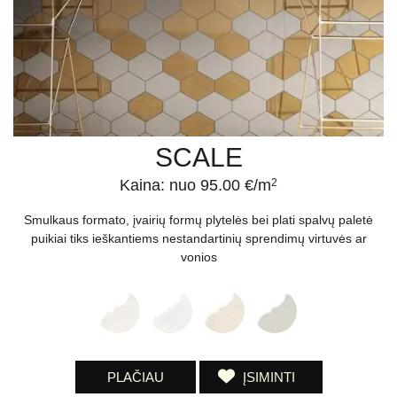
SCALE
Kaina: nuo 95.00 €/m
2
Smulkaus formato, įvairių formų plytelės bei plati spalvų paletė
puikiai tiks ieškantiems nestandartinių sprendimų virtuvės ar
vonios
PLAČIAU
ĮSIMINTI