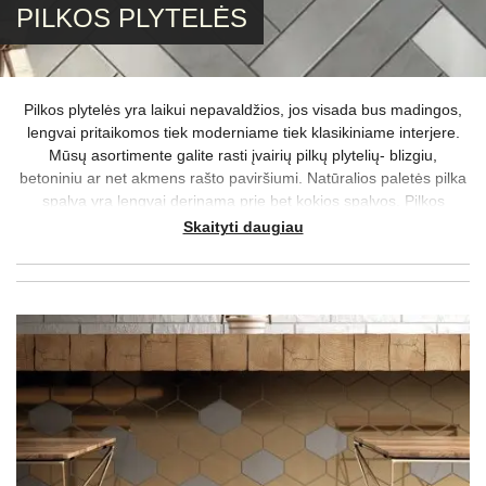
PILKOS PLYTELĖS
Pilkos plytelės yra laikui nepavaldžios, jos visada bus madingos,
lengvai pritaikomos tiek moderniame tiek klasikiniame interjere.
Mūsų asortimente galite rasti įvairių pilkų plytelių- blizgiu,
betoniniu ar net akmens rašto paviršiumi. Natūralios paletės pilka
spalva yra lengvai derinama prie bet kokios spalvos. Pilkos
spalvos plytelės gali virsti tiek akcentu Jūsų interjere, tiek vientisu
Skaityti daugiau
pagrindu, prie kurio galėsite derinti kitų spalvų plyteles. Nesvarbu
ar patinkančias plyteles matėte dizaino žurnale, internete, pas
draugus namuose ar viešbučio vestibiulyje, mūsų asortimente
tikrai atrasime panašias pilkas plyteles Jūsų namams už
prieinamą kainą. Mielai pagelbėsime ieškantiems, kad nebūtų
sunku pasiklysti tokioje gausoje įvairių pilkų plytelių atspalvių. Ne
be reikalo apie pilką spalvą sakoma, jog ji turi penkiasdešimt pilkų
atspalvių- tad mūsų užduotis, surasti būtent Jūsų atspalvį.