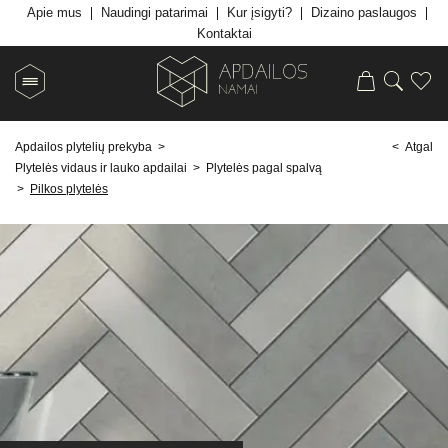
Apie mus
Naudingi patarimai
Kur įsigyti?
Dizaino paslaugos
Kontaktai
Apdailos plytelių prekyba
>
< Atgal
Plytelės vidaus ir lauko apdailai
>
Plytelės pagal spalvą
>
Pilkos plytelės