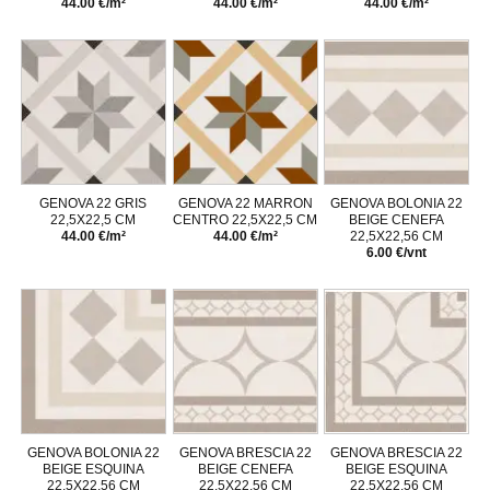
44.00 €/m²
44.00 €/m²
44.00 €/m²
GENOVA 22 GRIS
GENOVA 22 MARRON
GENOVA BOLONIA 22
22,5X22,5 CM
CENTRO 22,5X22,5 CM
BEIGE CENEFA
44.00 €/m²
44.00 €/m²
22,5X22,56 CM
6.00 €/vnt
GENOVA BOLONIA 22
GENOVA BRESCIA 22
GENOVA BRESCIA 22
BEIGE ESQUINA
BEIGE CENEFA
BEIGE ESQUINA
22,5X22,56 CM
22,5X22,56 CM
22,5X22,56 CM