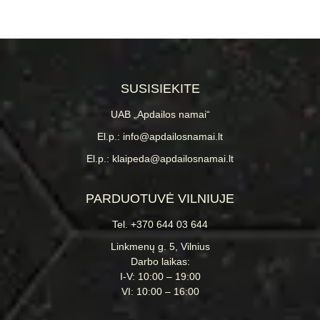
SUSISIEKITE
UAB „Apdailos namai“
El.p.: info@apdailosnamai.lt
El.p.: klaipeda@apdailosnamai.lt
PARDUOTUVĖ VILNIUJE
Tel. +370 644 03 644
Linkmenų g. 5, Vilnius
Darbo laikas:
I-V: 10:00 – 19:00
VI: 10:00 – 16:00