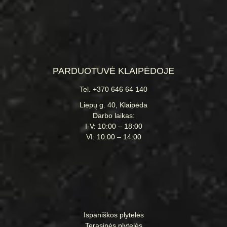
PARDUOTUVĖ KLAIPĖDOJE
Tel. +370 646 64 140
Liepų g. 40, Klaipėda
Darbo laikas:
I-V: 10:00 – 18:00
VI: 10:00 – 14:00
Ispaniškos plytelės
Terasinės plytelės