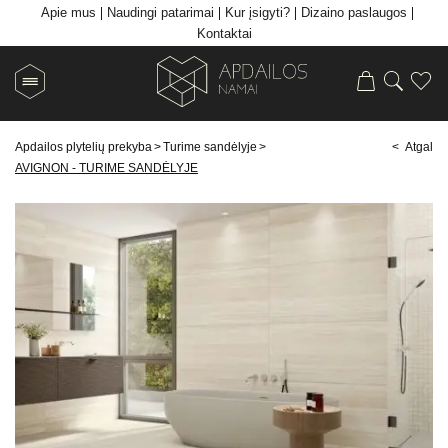
Apie mus
Naudingi patarimai
Kur įsigyti?
Dizaino paslaugos
Kontaktai
Apdailos plytelių prekyba
>
Turime sandėlyje
>
< Atgal
AVIGNON - TURIME SANDĖLYJE