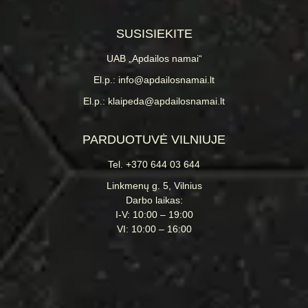
SUSISIEKITE
UAB „Apdailos namai“
El.p.: info@apdailosnamai.lt
El.p.: klaipeda@apdailosnamai.lt
PARDUOTUVĖ VILNIUJE
Tel. +370 644 03 644
Linkmenų g. 5, Vilnius
Darbo laikas:
I-V: 10:00 – 19:00
VI: 10:00 – 16:00