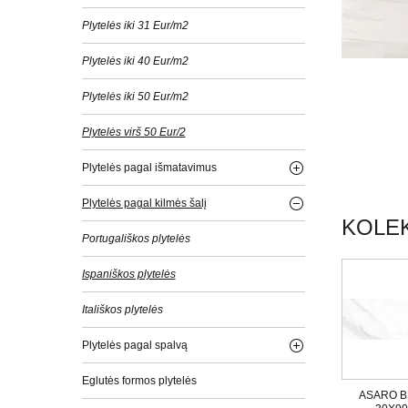
Plytelės iki 31 Eur/m2
Plytelės iki 40 Eur/m2
Plytelės iki 50 Eur/m2
Plytelės virš 50 Eur/2
Plytelės pagal išmatavimus
Plytelės pagal kilmės šalį
KOLEK
Portugališkos plytelės
Ispaniškos plytelės
Itališkos plytelės
Plytelės pagal spalvą
Eglutės formos plytelės
ASARO 