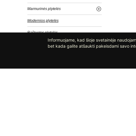
Marmurinės plytelės
Modernios plytelės
Raštuotos plytelės
Informuojame, kad šioje svetainėje naudojami
Blizgios plytelės
bet kada galite atšaukti pakeisdami savo int
Matinės plytelės
Vintažinės plytelės
Klasikinės plytelės
Betoninės plytelės
Akmeninės plytelės
SUSISIEKITE
PA
Didelės plytelės
UAB „Apdailos namai“
Šešiakampės plytelės
El.p.: info@apdailosnamai.lt