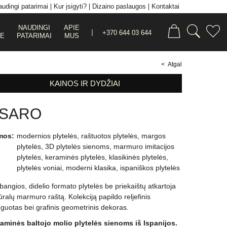
udingi patarimai
Kur įsigyti?
Dizaino paslaugos
Kontaktai
NAUDINGI
APIE
+370 644 03 644
JE
PATARIMAI
MUS
< Atgal
KAINOS IR DYDŽIAI
SARO
mos:
modernios plytelės
,
raštuotos plytelės
,
margos
plytelės
,
3D plytelės sienoms
,
marmuro imitacijos
plytelės
,
keraminės plytelės
,
klasikinės plytelės
,
plytelės voniai
,
moderni klasika
,
ispaniškos plytelės
bangios, didelio formato plytelės be priekaištų atkartoja
ūralų marmuro raštą. Kolekciją papildo reljefinis
guotas bei grafinis geometrinis dekoras.
aminės baltojo molio plytelės sienoms iš Ispanijos.