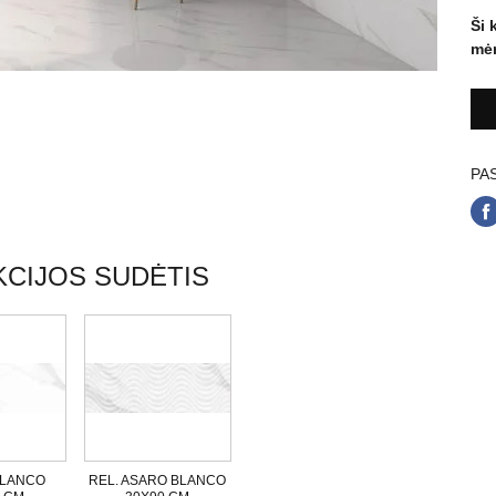
Ši 
mėn
PAS
CIJOS SUDĖTIS
BLANCO
REL. ASARO BLANCO