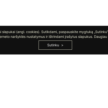
 slapukai (angl. cookies). Sutikdami, paspauskite mygtuką „Sutinku“
erneto naršyklės nustatymus ir ištrindami įrašytus slapukus. Daugiau 
Sutinku
RDUOTUVĖ VILNIUJE
PARDUOTUVĖ KLAIP
Tel. +370 644 03 644
Tel. +370 646 64 140
Linkmenų g. 5, Vilnius
Liepų g. 40, Klaipėda