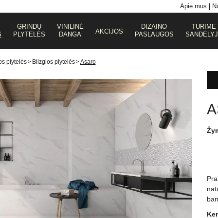
Apie mus
Na
GRINDŲ
VINILINĖ
DIZAINO
TURIME
AKCIJOS
S
PLYTELĖS
DANGA
PASLAUGOS
SANDĖLY
s plytelės
>
Blizgios plytelės
>
Asaro
A
Žy
Pra
nat
ban
Ker