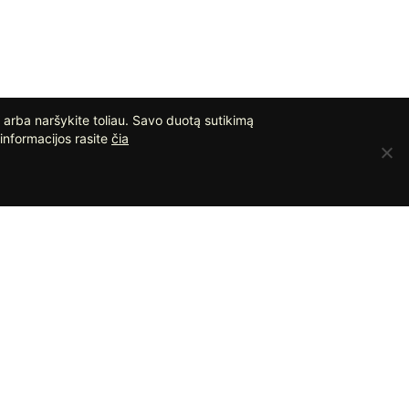
 arba naršykite toliau. Savo duotą sutikimą
informacijos rasite
čia
ĖDOJE
Ispaniškos plytelės
Terasinės plytelės
Klinkeris fasadui