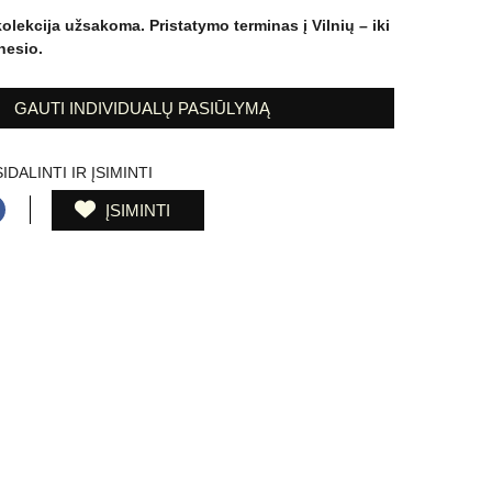
kolekcija užsakoma. Pristatymo terminas į Vilnių – iki
esio.
GAUTI INDIVIDUALŲ PASIŪLYMĄ
IDALINTI IR ĮSIMINTI
ĮSIMINTI