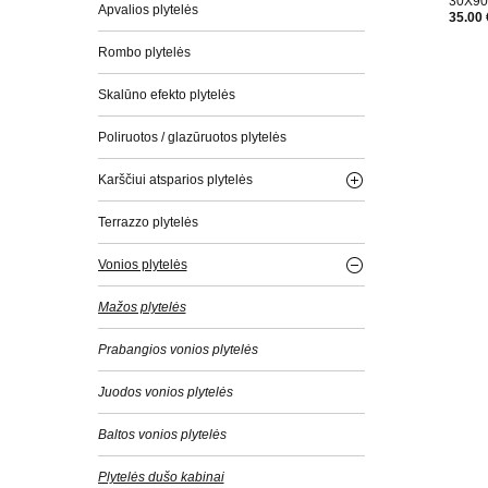
30X9
Apvalios plytelės
35.00 
Rombo plytelės
Skalūno efekto plytelės
Poliruotos / glazūruotos plytelės
Karščiui atsparios plytelės
Terrazzo plytelės
Vonios plytelės
Mažos plytelės
Prabangios vonios plytelės
Juodos vonios plytelės
Baltos vonios plytelės
Plytelės dušo kabinai