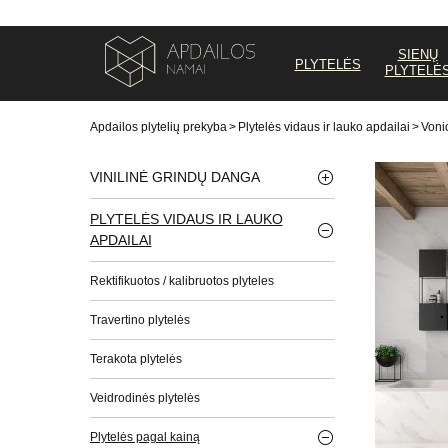
SIENŲ
PLYTELĖS
PLYTELĖ
Apdailos plytelių prekyba
>
Plytelės vidaus ir lauko apdailai
>
Vonio
VINILINĖ GRINDŲ DANGA
PLYTELĖS VIDAUS IR LAUKO
APDAILAI
Rektifikuotos / kalibruotos plyteles
Travertino plytelės
Terakota plytelės
Veidrodinės plytelės
Plytelės pagal kainą