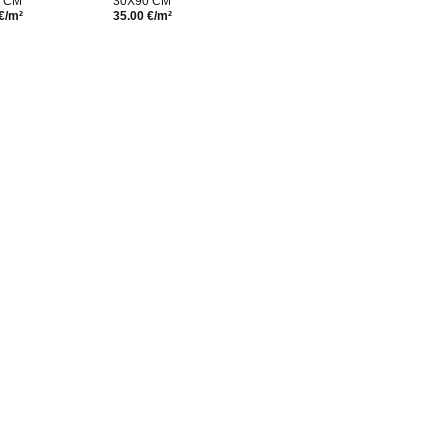
0 CM
30X90 CM
€/m²
35.00 €/m²