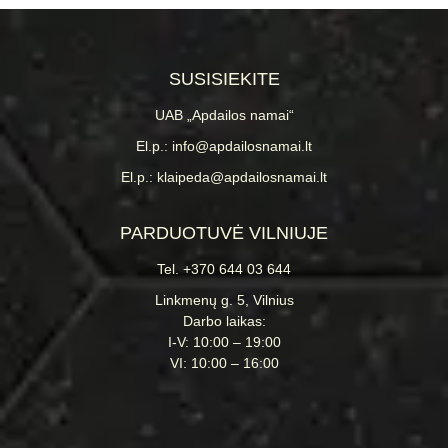
SUSISIEKITE
UAB „Apdailos namai“
El.p.: info@apdailosnamai.lt
El.p.: klaipeda@apdailosnamai.lt
PARDUOTUVĖ VILNIUJE
Tel. +370 644 03 644
Linkmenų g. 5, Vilnius
Darbo laikas:
I-V: 10:00 – 19:00
VI: 10:00 – 16:00