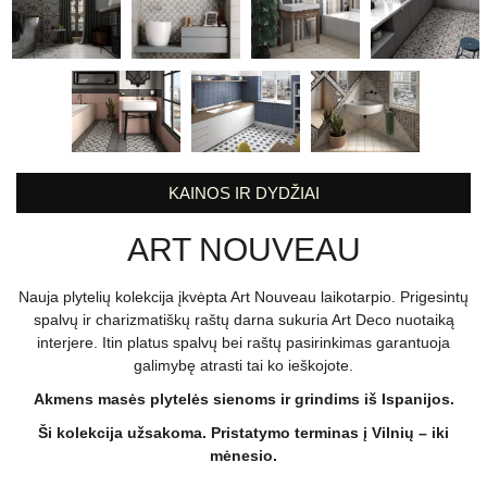
KAINOS IR DYDŽIAI
ART NOUVEAU
Nauja plytelių kolekcija įkvėpta Art Nouveau laikotarpio. Prigesintų
spalvų ir charizmatiškų raštų darna sukuria Art Deco nuotaiką
interjere. Itin platus spalvų bei raštų pasirinkimas garantuoja
galimybę atrasti tai ko ieškojote.
Akmens masės plytelės sienoms ir grindims iš Ispanijos.
Ši kolekcija užsakoma. Pristatymo terminas į Vilnių – iki
mėnesio.