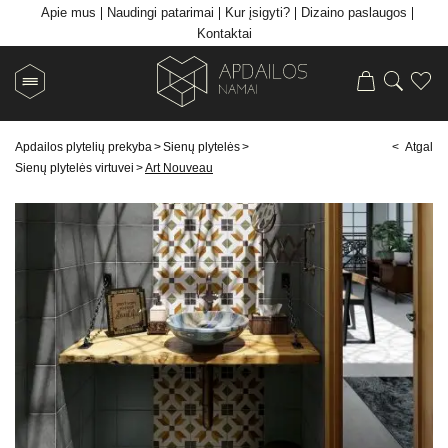
Apie mus
Naudingi patarimai
Kur įsigyti?
Dizaino paslaugos
Kontaktai
Apdailos plytelių prekyba
>
Sienų plytelės
>
< Atgal
Sienų plytelės virtuvei
>
Art Nouveau