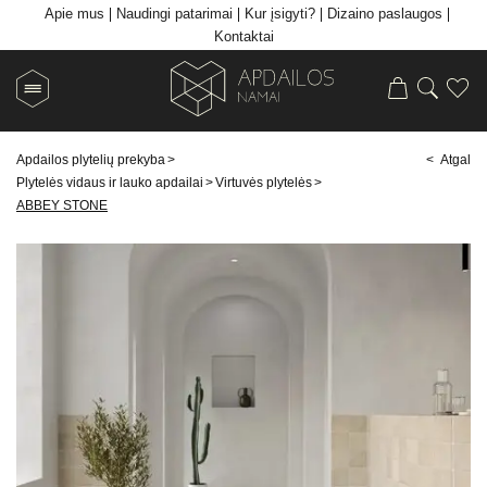
Apie mus
Naudingi patarimai
Kur įsigyti?
Dizaino paslaugos
Kontaktai
Apdailos plytelių prekyba
>
< Atgal
Plytelės vidaus ir lauko apdailai
>
Virtuvės plytelės
>
ABBEY STONE