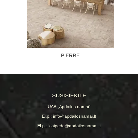
PIERRE
SUSISIEKITE
UAB „Apdailos namai“
El.p.: info@apdailosnamai.lt
El.p.: klaipeda@apdailosnamai.lt