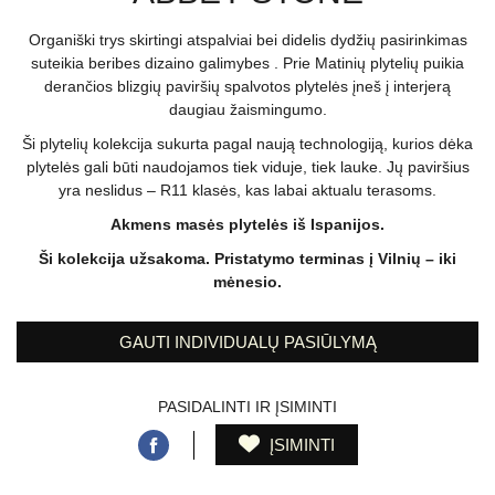
Organiški trys skirtingi atspalviai bei didelis dydžių pasirinkimas
suteikia beribes dizaino galimybes . Prie Matinių plytelių puikia
derančios blizgių paviršių spalvotos plytelės įneš į interjerą
daugiau žaismingumo.
Ši plytelių kolekcija sukurta pagal naują technologiją, kurios dėka
plytelės gali būti naudojamos tiek viduje, tiek lauke. Jų paviršius
yra neslidus – R11 klasės, kas labai aktualu terasoms.
Akmens masės plytelės iš Ispanijos.
Ši kolekcija užsakoma. Pristatymo terminas į Vilnių – iki
mėnesio.
GAUTI INDIVIDUALŲ PASIŪLYMĄ
PASIDALINTI IR ĮSIMINTI
ĮSIMINTI