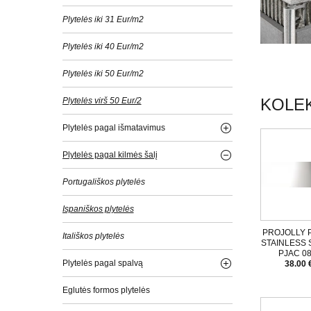
Plytelės iki 31 Eur/m2
Plytelės iki 40 Eur/m2
Plytelės iki 50 Eur/m2
KOLEK
Plytelės virš 50 Eur/2
Plytelės pagal išmatavimus
Plytelės pagal kilmės šalį
Portugališkos plytelės
Ispaniškos plytelės
PROJOLLY 
Itališkos plytelės
STAINLESS S
PJAC 08
Plytelės pagal spalvą
38.00 
Eglutės formos plytelės