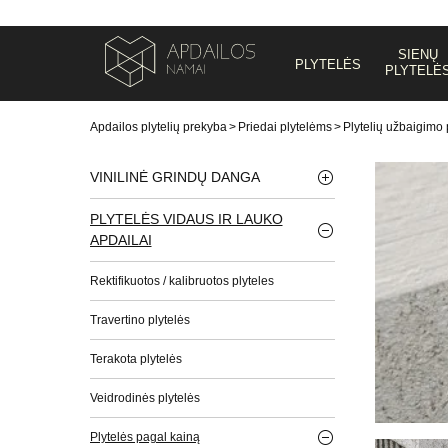
SIENŲ
PLYTELĖS
PLYTELĖ
Apdailos plytelių prekyba
>
Priedai plytelėms
>
Plytelių užbaigimo p
VINILINĖ GRINDŲ DANGA
PLYTELĖS VIDAUS IR LAUKO
APDAILAI
Rektifikuotos / kalibruotos plyteles
Travertino plytelės
Terakota plytelės
Veidrodinės plytelės
Plytelės pagal kainą