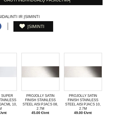
IDALINTI IR ĮSIMINTI
ĮSIMINTI
 SUPER
PROJOLLY SATIN
PROJOLLY SATIN
TAINLESS
FINISH STAINLESS
FINISH STAINLESS
PJACML 10,
STEEL AISI PJACS 08,
STEEL AISI PJACS 10,
M
2.7M
2.7M
€/vnt
45.00 €/vnt
49.00 €/vnt