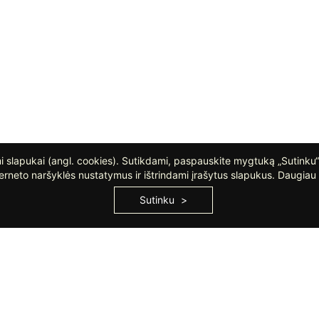
 slapukai (angl. cookies). Sutikdami, paspauskite mygtuką „Sutinku“
erneto naršyklės nustatymus ir ištrindami įrašytus slapukus. Daugiau 
Sutinku