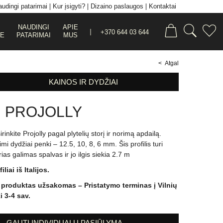
udingi patarimai
Kur įsigyti?
Dizaino paslaugos
Kontaktai
NAUDINGI
APIE
+370 644 03 644
JE
PATARIMAI
MUS
< Atgal
KAINOS IR DYDŽIAI
. PROJOLLY
rinkite Projolly pagal plytelių storį ir norimą apdailą.
imi dydžiai penki – 12.5, 10, 8, 6 mm. Šis profilis turi
rias galimas spalvas ir jo ilgis siekia 2.7 m
iliai iš Italijos.
 produktas užsakomas – Pristatymo terminas į Vilnių
ki 3-4 sav.
GAUTI INDIVIDUALŲ PASIŪLYMĄ