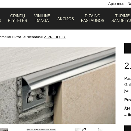
Apie mus
Na
GRINDŲ
VINILINĖ
DIZAINO
TURIME
AKCIJOS
S
PLYTELĖS
DANGA
PASLAUGOS
SANDĖLY
rofiliai
>
Profiliai sienoms
>
2. PROJOLLY
2
Pasi
Gal
įvai
Prof
Šiš
– i