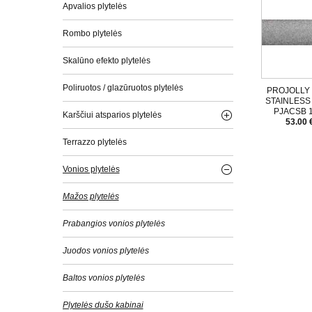
Apvalios plytelės
Rombo plytelės
Skalūno efekto plytelės
Poliruotos / glazūruotos plytelės
PROJOLLY
STAINLESS 
PJACSB 1
Karščiui atsparios plytelės
53.00 
Terrazzo plytelės
Vonios plytelės
Mažos plytelės
Prabangios vonios plytelės
Juodos vonios plytelės
Baltos vonios plytelės
Plytelės dušo kabinai