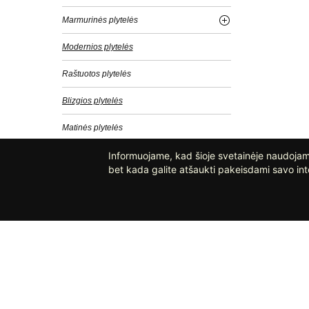
Marmurinės plytelės
Modernios plytelės
Raštuotos plytelės
Blizgios plytelės
Matinės plytelės
Vintažinės plytelės
Informuojame, kad šioje svetainėje naudojami
bet kada galite atšaukti pakeisdami savo int
Klasikinės plytelės
Betoninės plytelės
Akmeninės plytelės
Didelės plytelės
Šešiakampės plytelės