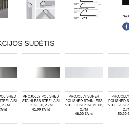
PAS
CIJOS SUDĖTIS
POLISHED
PROJOLLY POLISHED
PROJOLLY SUPER
PROJOLLY
TEEL AISI
STAINLESS STEEL AISI
POLISHED STAINLESS
POLISHED S
, 2.7M
PJAC 10, 2.7M
STEEL AISI PJACML 08,
STEEL AISI 
€/vnt
41.00 €/vnt
2.7M
2.7
46.00 €/vnt
50.00 