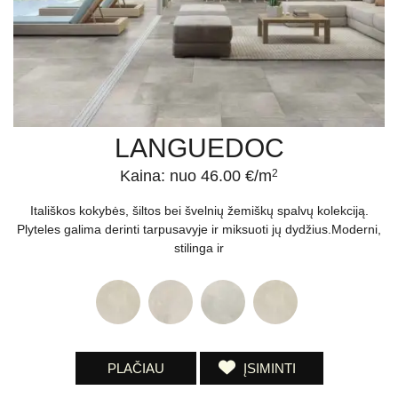
LANGUEDOC
Kaina: nuo 46.00 €/m
2
Itališkos kokybės, šiltos bei švelnių žemiškų spalvų kolekciją.
Plyteles galima derinti tarpusavyje ir miksuoti jų dydžius.Moderni,
stilinga ir
PLAČIAU
ĮSIMINTI