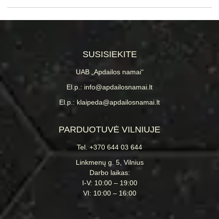
SUSISIEKITE
UAB „Apdailos namai“
El.p.: info@apdailosnamai.lt
El.p.: klaipeda@apdailosnamai.lt
PARDUOTUVĖ VILNIUJE
Tel. +370 644 03 644
Linkmenų g. 5, Vilnius
Darbo laikas:
I-V: 10:00 – 19:00
VI: 10:00 – 16:00