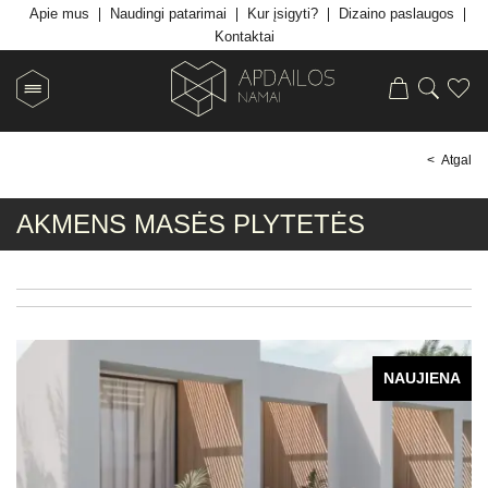
Apie mus
Naudingi patarimai
Kur įsigyti?
Dizaino paslaugos
Kontaktai
< Atgal
AKMENS MASĖS PLYTETĖS
NAUJIENA