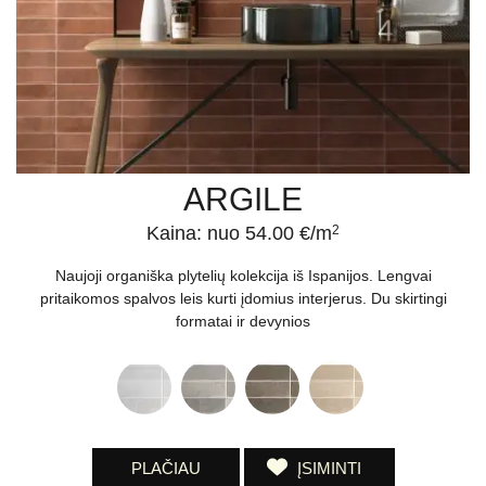
ARGILE
Kaina: nuo 54.00 €/m
2
Naujoji organiška plytelių kolekcija iš Ispanijos. Lengvai
pritaikomos spalvos leis kurti įdomius interjerus. Du skirtingi
formatai ir devynios
PLAČIAU
ĮSIMINTI