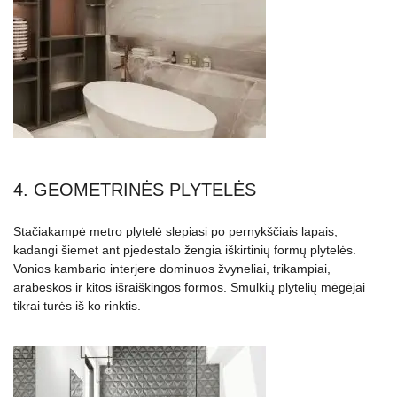
4. GEOMETRINĖS PLYTELĖS
Stačiakampė metro plytelė slepiasi po pernykščiais lapais,
kadangi šiemet ant pjedestalo žengia iškirtinių formų plytelės.
Vonios kambario interjere dominuos žvyneliai, trikampiai,
arabeskos ir kitos išraiškingos formos. Smulkių plytelių mėgėjai
tikrai turės iš ko rinktis.