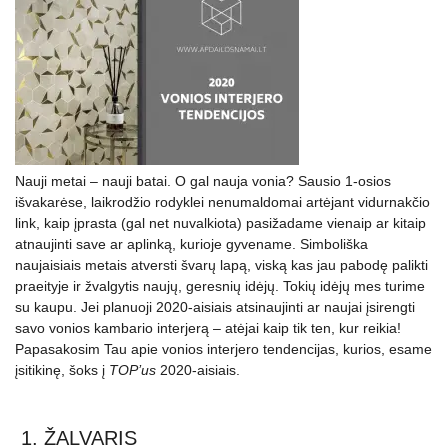
Nauji metai – nauji batai. O gal nauja vonia? Sausio 1-osios
išvakarėse, laikrodžio rodyklei nenumaldomai artėjant vidurnakčio
link, kaip įprasta (gal net nuvalkiota) pasižadame vienaip ar kitaip
atnaujinti save ar aplinką, kurioje gyvename. Simboliška
naujaisiais metais atversti švarų lapą, viską kas jau pabodę palikti
praeityje ir žvalgytis naujų, geresnių idėjų. Tokių idėjų mes turime
su kaupu. Jei planuoji 2020-aisiais atsinaujinti ar naujai įsirengti
savo vonios kambario interjerą – atėjai kaip tik ten, kur reikia!
Papasakosim Tau apie vonios interjero tendencijas, kurios, esame
įsitikinę, šoks į
TOP’us
2020-aisiais.
1. ŽALVARIS