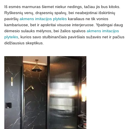
Iš esmės marmuras šiemet niekur nedings, tačiau jis bus kitoks.
Ryškesnių venų, drąsesnių spalvų, bei neabejotinai išskirtinių
paviršių
akmens imitacijos plytelės
karaliaus ne tik vonios
kambariuose, bet ir apskritai visuose interjeruose. Ypatingai daug
dėmesio sulauks mėlynos, bei žalios spalvos
akmens imitacijos
plytelės
, kurios savo stulbinančiais paviršiais sužavės net ir pačius
didžiausius skeptikus.