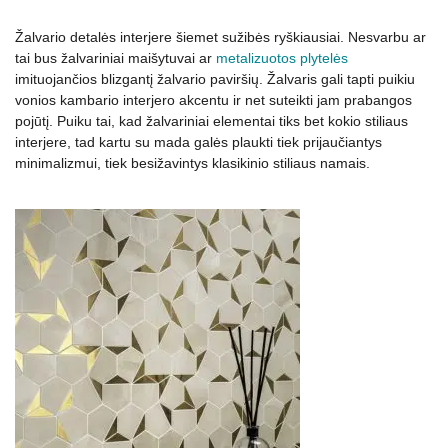
Žalvario detalės interjere šiemet sužibės ryškiausiai. Nesvarbu ar
tai bus žalvariniai maišytuvai ar
metalizuotos plytelės
imituojančios blizgantį žalvario paviršių. Žalvaris gali tapti puikiu
vonios kambario interjero akcentu ir net suteikti jam prabangos
pojūtį. Puiku tai, kad žalvariniai elementai tiks bet kokio stiliaus
interjere, tad kartu su mada galės plaukti tiek prijaučiantys
minimalizmui, tiek besižavintys klasikinio stiliaus namais.