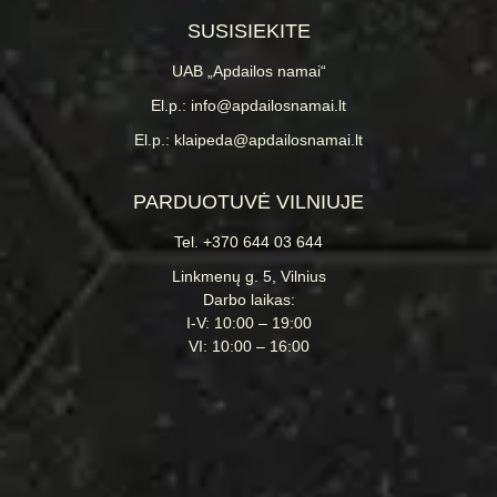
SUSISIEKITE
UAB „Apdailos namai“
El.p.: info@apdailosnamai.lt
El.p.: klaipeda@apdailosnamai.lt
PARDUOTUVĖ VILNIUJE
Tel. +370 644 03 644
Linkmenų g. 5, Vilnius
Darbo laikas:
I-V: 10:00 – 19:00
VI: 10:00 – 16:00