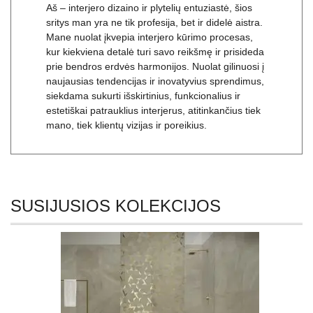
Aš – interjero dizaino ir plytelių entuziastė, šios
sritys man yra ne tik profesija, bet ir didelė aistra.
Mane nuolat įkvepia interjero kūrimo procesas,
kur kiekviena detalė turi savo reikšmę ir prisideda
prie bendros erdvės harmonijos. Nuolat gilinuosi į
naujausias tendencijas ir inovatyvius sprendimus,
siekdama sukurti išskirtinius, funkcionalius ir
estetiškai patrauklius interjerus, atitinkančius tiek
mano, tiek klientų vizijas ir poreikius.
SUSIJUSIOS KOLEKCIJOS