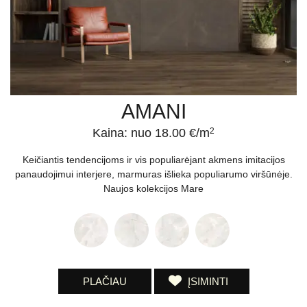
AMANI
Kaina: nuo 18.00 €/m
2
Keičiantis tendencijoms ir vis populiarėjant akmens imitacijos
panaudojimui interjere, marmuras išlieka populiarumo viršūnėje.
Naujos kolekcijos Mare
PLAČIAU
ĮSIMINTI