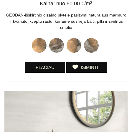
Kaina: nuo 50.00 €/m
2
GEODAN-išskirtinio dizaino plytelė pasižymi natūralaus marmuro
ir kvarcito įkvėptu raštu, kuriame susilieja balti, pilki ir švelnūs
smėlio
PLAČIAU
ĮSIMINTI