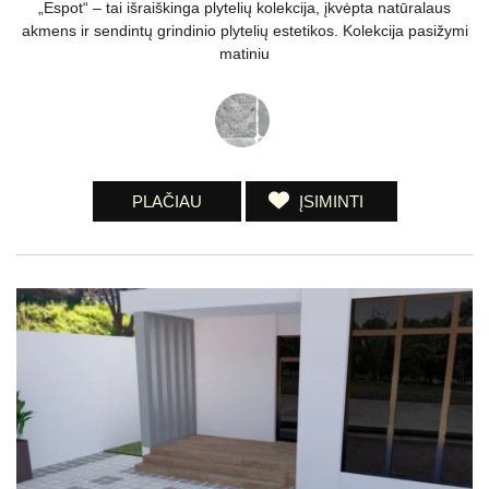
„Espot“ – tai išraiškinga plytelių kolekcija, įkvėpta natūralaus
akmens ir sendintų grindinio plytelių estetikos. Kolekcija pasižymi
matiniu
PLAČIAU
ĮSIMINTI