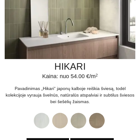
HIKARI
Kaina: nuo 54.00 €/m
2
Pavadinimas „Hikari“ japonų kalboje reiškia šviesą, todėl
kolekcijoje vyrauja švelnūs, natūralūs atspalviai ir subtilus šviesos
bei šešėlių žaismas.