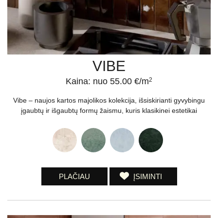
VIBE
Kaina: nuo 55.00 €/m
2
Vibe – naujos kartos majolikos kolekcija, išsiskirianti gyvybingu
įgaubtų ir išgaubtų formų žaismu, kuris klasikinei estetikai
PLAČIAU
ĮSIMINTI