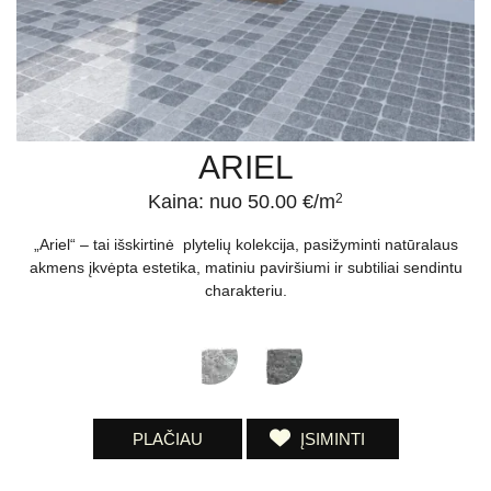
ARIEL
Kaina: nuo 50.00 €/m
2
„Ariel“ – tai išskirtinė plytelių kolekcija, pasižyminti natūralaus
akmens įkvėpta estetika, matiniu paviršiumi ir subtiliai sendintu
charakteriu.
PLAČIAU
ĮSIMINTI