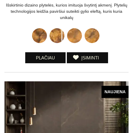
Išskirtinio dizaino plytelės, kurios imituoja švytintį akmenį. Plytelių
technologijos leidžia paviršiui suteikti gylio eleftą, kuris kuria
unikalų
PLAČIAU
ĮSIMINTI
NAUJIENA