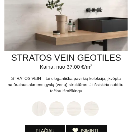
STRATOS VEIN GEOTILES
Kaina: nuo 37.00 €/m
2
STRATOS VEIN – tai elegantiška paviršių kolekcija, įkvėpta
natūralaus akmens gyslų (venų) struktūros. Ji išsiskiria subtiliu,
tačiau išraiškingu
PLAČIAU
ĮSIMINTI