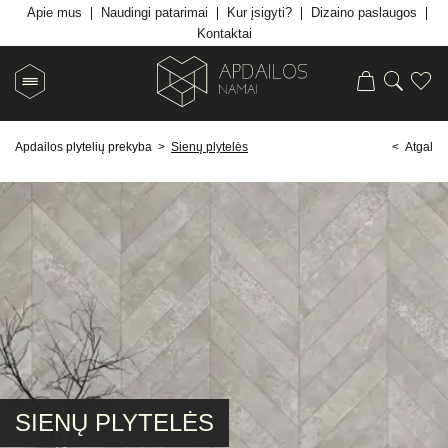
Apie mus
Naudingi patarimai
Kur įsigyti?
Dizaino paslaugos
Kontaktai
Apdailos plytelių prekyba
>
Sienų plytelės
< Atgal
SIENŲ PLYTELĖS