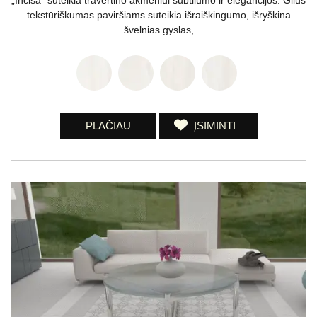
„Incisa“ suteikia travertino akmeniui subtilumo ir elegancijos. Gilus
tekstūriškumas paviršiams suteikia išraiškingumo, išryškina
švelnias gyslas,
PLAČIAU
ĮSIMINTI