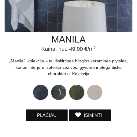
MANILA
Kaina: nuo 49.00 €/m
2
„Manila“ kolekcija – tai išskirtinės blizgios keraminės plytelės,
kurios interjerui suteikia spalvos, gyvumo ir elegantiško
charakterio. Kolekcija
PLAČIAU
ĮSIMINTI