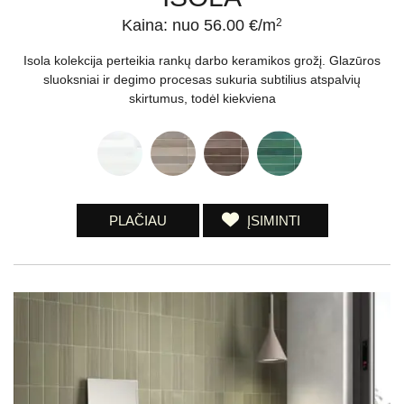
Kaina: nuo 56.00 €/m
2
Isola kolekcija perteikia rankų darbo keramikos grožį. Glazūros
sluoksniai ir degimo procesas sukuria subtilius atspalvių
skirtumus, todėl kiekviena
PLAČIAU
ĮSIMINTI