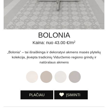
BOLONIA
Kaina: nuo 43.00 €/m
2
„Bolonia“ – tai išraiškinga ir dekoratyvi akmens masės plytelių
kolekcija, įkvėpta tradicinių Viduržemio regiono grindų ir
natūralaus akmens
PLAČIAU
ĮSIMINTI