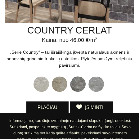
COUNTRY CERLAT
Kaina: nuo 46.00 €/m
2
„Serie Country“ – tai išraiškinga įkvėpta natūralaus akmens ir
senovinių grindinio trinkelių estetikos. Plytelės pasižymi reljefiniu
paviršiumi,
PLAČIAU
ĮSIMINTI
Informuojame, kad šioje svetainėje naudojami slapukai (angl. cookies).
Sutikdami, paspauskite mygtuką „Sutinku“ arba naršykite toliau. Savo
duotą sutikimą bet kada galite atšaukti pakeisdami savo interneto