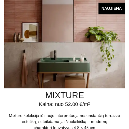
NAUJIENA
MIXTURE
Kaina: nuo 52.00 €/m
2
Mixture kolekcija iš naujo interpretuoja nesenstančią terrazzo
estetiką, suteikdama jai šiuolaikišką ir modernų
charakterį.Inovatyvus 4,8 × 45 cm