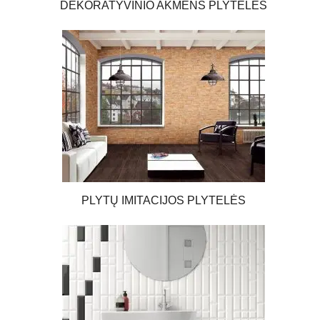
DEKORATYVINIO AKMENS PLYTELĖS
Kvalifikuoti „Apdailos namų“ specialistai mielai patars ir padės
nuspręsti, kurios sienų plytelės Jums tiktų geriausiai.
Sienų plyteles galite įsigyti tiek internetu, tiek mūsų salone Vilniuje
– čia rasite ir visą mūsų siūlomą produkciją.
PLYTŲ IMITACIJOS PLYTELĖS