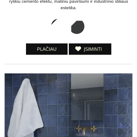
ryškiu cemento efektu, matiniu paviršiumi ir industrinio stiliaus
estetika.
PLAČIAU
ĮSIMINTI